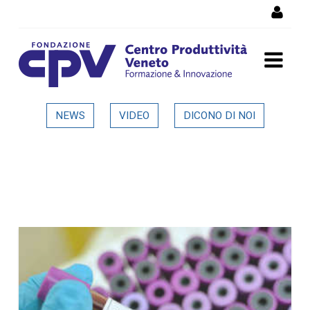
Skip to Content
Dettaglio in evidenza
NEWS
VIDEO
DICONO DI NOI