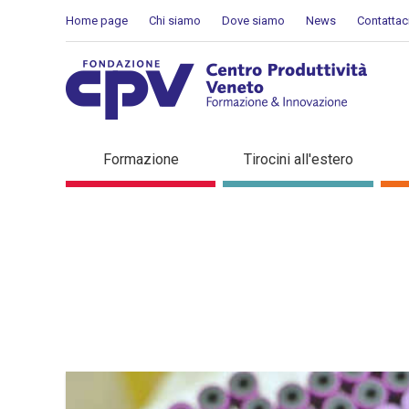
Skip to Content
Home page
Chi siamo
Dove siamo
News
Contattac
Dettaglio in evidenza
Formazione
Tirocini all'estero