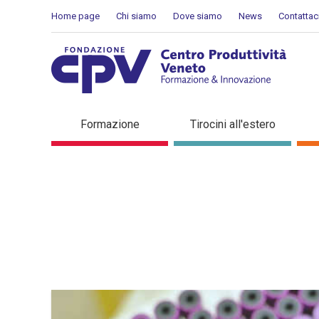
Skip to Content
Home page
Chi siamo
Dove siamo
News
Contattac
Dettaglio in evidenza
Formazione
Tirocini all'estero