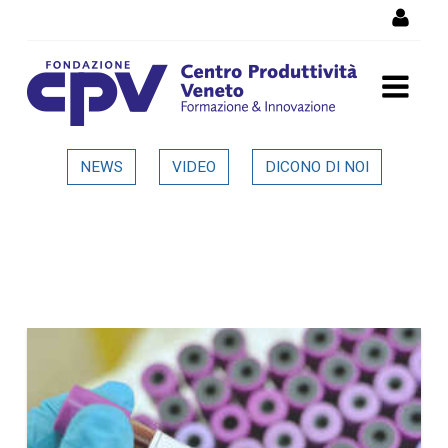
Skip to Content
Dettaglio in evidenza
NEWS
VIDEO
DICONO DI NOI