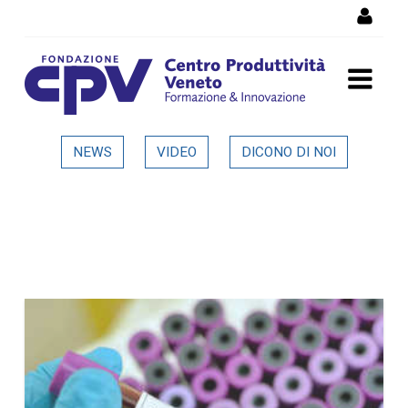
Skip to Content
Dettaglio in evidenza
NEWS
VIDEO
DICONO DI NOI