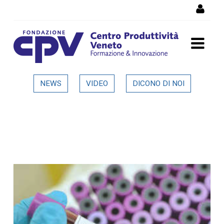
Skip to Content
Dettaglio in evidenza
NEWS
VIDEO
DICONO DI NOI