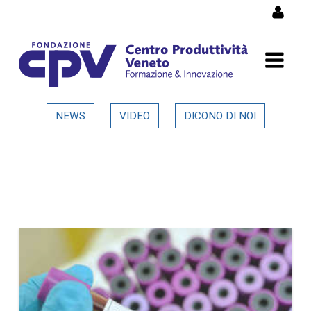
Skip to Content
Dettaglio in evidenza
NEWS
VIDEO
DICONO DI NOI