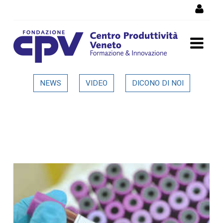
Skip to Content
Dettaglio in evidenza
NEWS
VIDEO
DICONO DI NOI