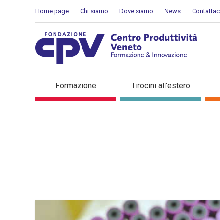
Skip to Content
Home page
Chi siamo
Dove siamo
News
Contattac
Dettaglio in evidenza
Formazione
Tirocini all'estero