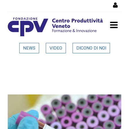
Skip to Content
Dettaglio in evidenza
NEWS
VIDEO
DICONO DI NOI