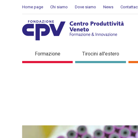
Skip to Content
Home page
Chi siamo
Dove siamo
News
Contattac
Dettaglio in evidenza
Formazione
Tirocini all'estero