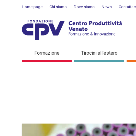
Skip to Content
Home page
Chi siamo
Dove siamo
News
Contattac
Dettaglio in evidenza
Formazione
Tirocini all'estero