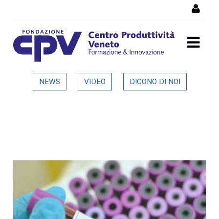
Skip to Content
Dettaglio in evidenza
NEWS
VIDEO
DICONO DI NOI