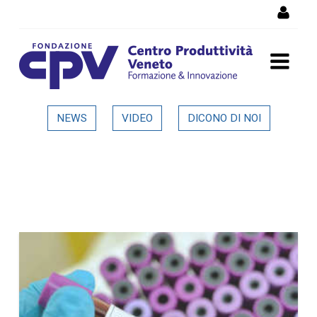
Skip to Content
Dettaglio in evidenza
NEWS
VIDEO
DICONO DI NOI