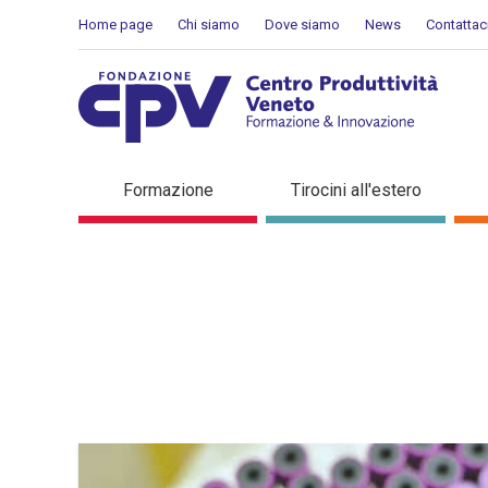
Skip to Content
Home page
Chi siamo
Dove siamo
News
Contattac
Dettaglio in evidenza
Formazione
Tirocini all'estero