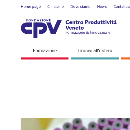
Skip to Content
Home page
Chi siamo
Dove siamo
News
Contattac
Dettaglio in evidenza
Formazione
Tirocini all'estero