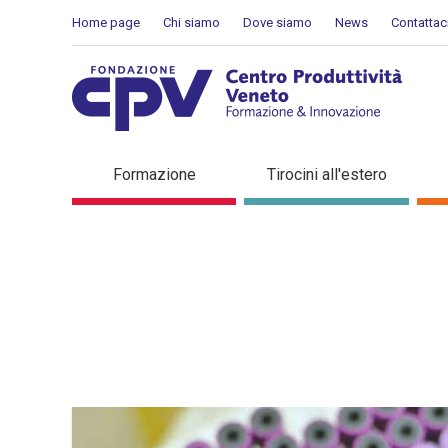
Skip to Content
Home page
Chi siamo
Dove siamo
News
Contattac
Dettaglio in evidenza
Formazione
Tirocini all'estero