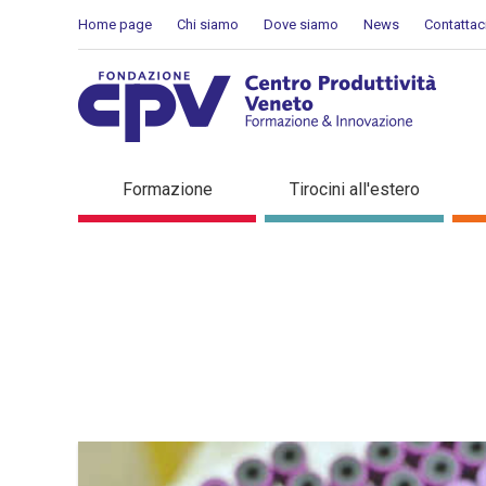
Skip to Content
Home page
Chi siamo
Dove siamo
News
Contattac
Dettaglio in evidenza
Formazione
Tirocini all'estero