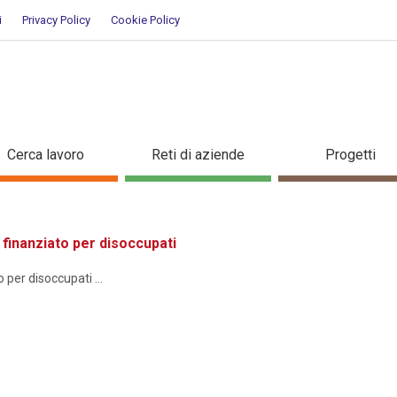
i
Privacy Policy
Cookie Policy
ione
Cerca lavoro
Reti di aziende
Progetti
inanziato per disoccupati
er disoccupati ...