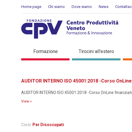
Skip to Content
Home page
Chi siamo
Dove siamo
News
Contattac
Dettaglio corso di formaz
Formazione
Tirocini all'estero
AUDITOR INTERNO ISO 45001:2018 -Corso OnLine f
AUDITOR INTERNO ISO 45001:2018 -Corso OnLine finanziato p
View »
Corsi:
Per Disoccupati