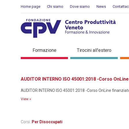
Skip to Content
Home page
Chi siamo
Dove siamo
News
Contattac
Dettaglio corso di formaz
Formazione
Tirocini all'estero
AUDITOR INTERNO ISO 45001:2018 -Corso OnLine f
AUDITOR INTERNO ISO 45001:2018 -Corso OnLine finanziato p
View »
Corsi:
Per Disoccupati