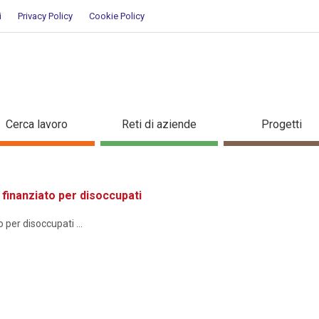
i
Privacy Policy
Cookie Policy
ione
Cerca lavoro
Reti di aziende
Progetti
inanziato per disoccupati
er disoccupati ...