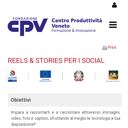
Skip to Content
REELS & STORIES PER I
Print
SOCIAL - Dettaglio corso di
REELS & STORIES PER I SOCIAL
formazione
Obiettivi
Impara a raccontarti e a raccontare attraverso immagini,
video, foto e caption, sfruttando al meglio la tecnologia a tua
disposizione!!