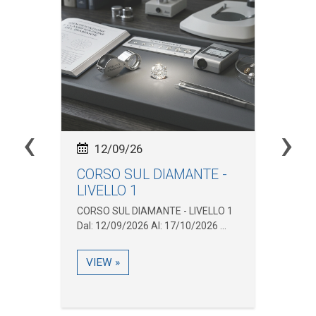
‹
›
12/09/26
CORSO SUL DIAMANTE -
In
LIVELLO 1
(M
.
CORSO SUL DIAMANTE - LIVELLO 1
Inc
Dal: 12/09/2026 Al: 17/10/2026 ...
Pne
31/
VIEW »
V