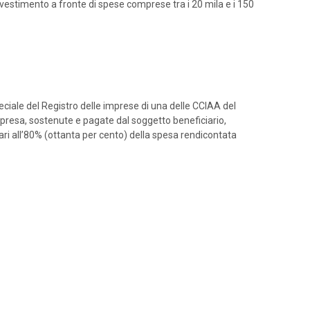
nvestimento a fronte di spese comprese tra i 20 mila e i 150
iale del Registro delle imprese di una delle CCIAA del
impresa, sostenute e pagate dal soggetto beneficiario,
ari all’80% (ottanta per cento) della spesa rendicontata