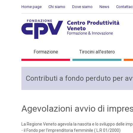
Skip to Content
Home page
Chi siamo
Dove siamo
News
Contattac
Contributi a fondo perduto 
Formazione
Tirocini all'estero
Contributi a fondo perduto per avv
Agevolazioni avvio di impre
La Regione Veneto agevola la nascita e lo sviluppo delle im
- il Fondo per l'imprenditoria femminile ( L.R 01/2000)