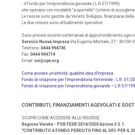
- il Fondo per l'imprenditoria giovanile ( L.R 57/1999)
che operano con modalità "a sportello" (criterio di accoglim
Le risorse sono gestite da Veneto Sviluppo, finanziaria dell
Le due misure sono attualmente operative.
Sono previsti incontri settimanali di approfondimento ogni 
Servizio Nuova Impresa
Via Eugenio Montale, 27 - 36100 V
Telefono:
0444 994745
Fax:
0444 994719
Email:
sni@cpv.org
Come avviare un'attività: qualche idea d'impresa
Fondo di rotazione per l'imprenditoria femminile - L.R. 01/2
Fondo di rotazione per l'imprenditoria giovanile – L.R.57/19
CONTRIBUTI, FINANZIAMENTI AGEVOLATI E SOS
SCOPRI COME ACCEDERE ALLE RISORSE
Regione Veneto - POR FESR 2014/2020 Azione 3.5.1.
"CONTRIBUTO A FONDO PERDUTO FINO AL 50% PER IL 