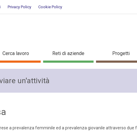
i
Privacy Policy
Cookie Policy
per avviare un'attività
Cerca lavoro
Reti di aziende
Progetti
iare un'attività
sa
prese a prevalenza femminile ed a prevalenza giovanile attraverso due f