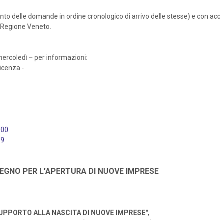
ento delle domande in ordine cronologico di arrivo delle stesse) e con a
a Regione Veneto.
mercoledì – per informazioni:
icenza -
000
99
TEGNO PER L'APERTURA DI NUOVE IMPRESE
SUPPORTO ALLA NASCITA DI NUOVE IMPRESE"
,