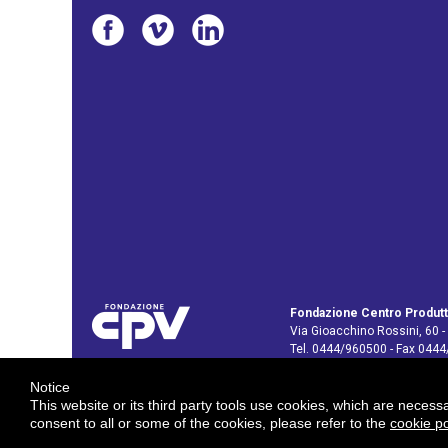
Fondazione Centro Produtt
Via Gioacchino Rossini, 60 -
Tel. 0444/960500 - Fax 044
C.F. e P. IVA: 02429800242
Notice
E-mail:
info@cpv.org
This website or its third party tools use cookies, which are necess
E-mail certificata PEC:
pec.c
consent to all or some of the cookies, please refer to the
cookie po