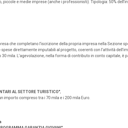
, piccole e medie imprese (anche i professionisti). Tipologia: 50% dell’i
a che completano l’iscrizione della propria impresa nella Sezione spec
 spese direttamente imputabili al progetto, coerenti con l’attività dell’
0 mila. L’agevolazione, nella forma di contributo in conto capitale, è p
TARI AL SETTORE TURISTICO"
,
 un importo compreso tra i 70 mila e i 200 mila Euro.
a
 PROGRAMMA GARANZIA GIOVANI"
,