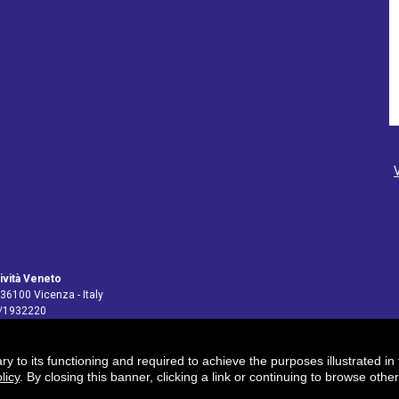
ività Veneto
 36100 Vicenza - Italy
4/1932220
ary to its functioning and required to achieve the purposes illustrated i
pv@legalmail.it
licy
. By closing this banner, clicking a link or continuing to browse oth