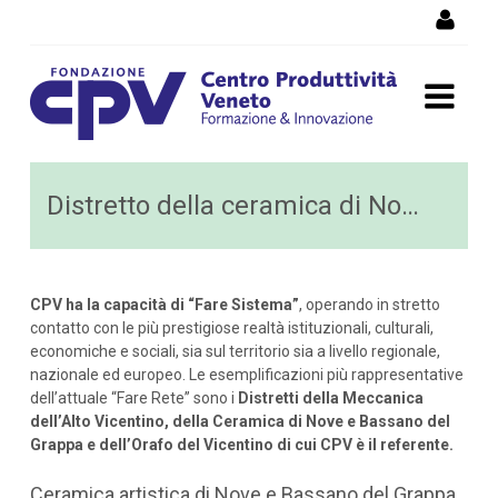
Salta al Contenuto
Distretto della ceramica di
Distretto della ceramica di Nove di Bassano del Grappa
Nove di Bassano del Grappa
CPV ha la capacità di “Fare Sistema”
, operando in stretto
contatto con le più prestigiose realtà istituzionali, culturali,
economiche e sociali, sia sul territorio sia a livello regionale,
nazionale ed europeo. Le esemplificazioni più rappresentative
dell’attuale “Fare Rete” sono i
Distretti della Meccanica
dell’Alto Vicentino, della Ceramica di Nove e Bassano del
Grappa e dell’Orafo del Vicentino di cui CPV è il referente.
Ceramica artistica di Nove e Bassano del Grappa