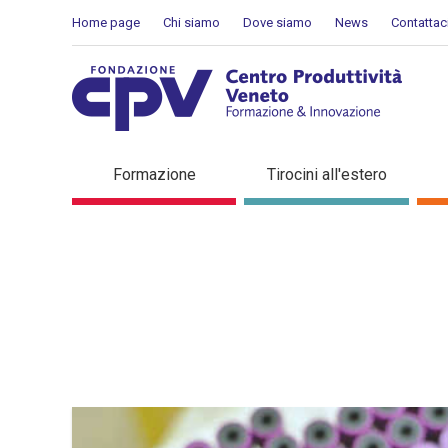
Salta al Contenuto
Home page
Chi siamo
Dove siamo
News
Contattac
Dettaglio in evidenza
Formazione
Tirocini all'estero