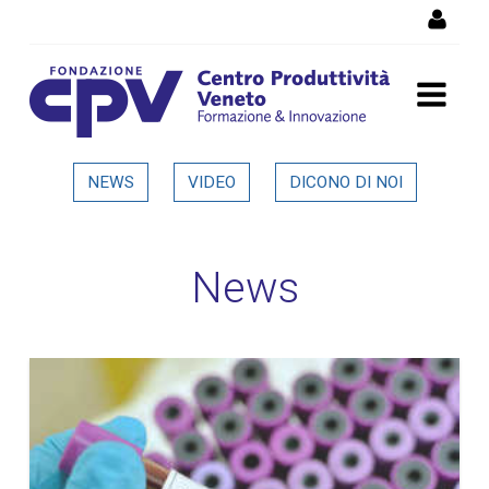
Salta al Contenuto
Dettaglio in evidenza
NEWS
VIDEO
DICONO DI NOI
News