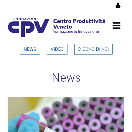
Salta al Contenuto
Dettaglio in evidenza
NEWS
VIDEO
DICONO DI NOI
News