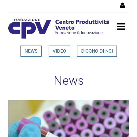
Salta al Contenuto
Dettaglio in evidenza
NEWS
VIDEO
DICONO DI NOI
News