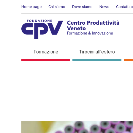
Salta al Contenuto
Home page
Chi siamo
Dove siamo
News
Contattac
Dettaglio in evidenza
Formazione
Tirocini all'estero