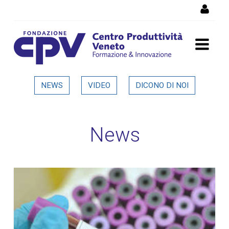
Salta al Contenuto
Dettaglio in evidenza
NEWS
VIDEO
DICONO DI NOI
News