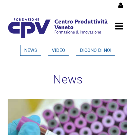
Salta al Contenuto
Dettaglio in evidenza
NEWS
VIDEO
DICONO DI NOI
News