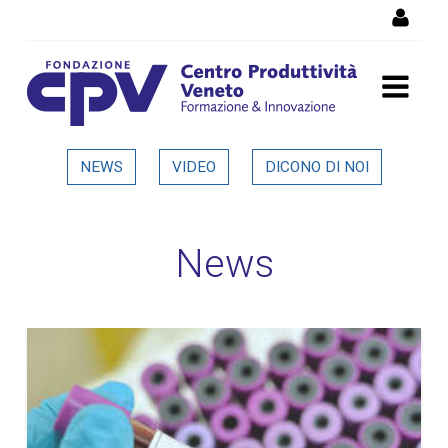
Salta al Contenuto
Dettaglio in evidenza
NEWS
VIDEO
DICONO DI NOI
News