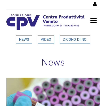
Salta al Contenuto
Dettaglio in evidenza
NEWS
VIDEO
DICONO DI NOI
News