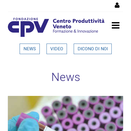
Salta al Contenuto
Dettaglio in evidenza
NEWS
VIDEO
DICONO DI NOI
News