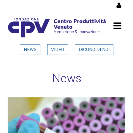
Salta al Contenuto
Dettaglio in evidenza
NEWS
VIDEO
DICONO DI NOI
News