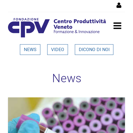
Salta al Contenuto
Dettaglio in evidenza
NEWS
VIDEO
DICONO DI NOI
News