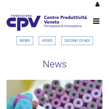
Salta al Contenuto
Dettaglio in evidenza
NEWS
VIDEO
DICONO DI NOI
News