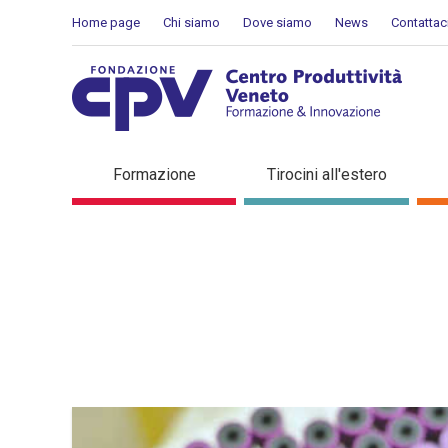
Salta al Contenuto
Home page
Chi siamo
Dove siamo
News
Contattac
Dettaglio in evidenza
Formazione
Tirocini all'estero