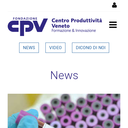
Salta al Contenuto
Dettaglio in evidenza
NEWS
VIDEO
DICONO DI NOI
News