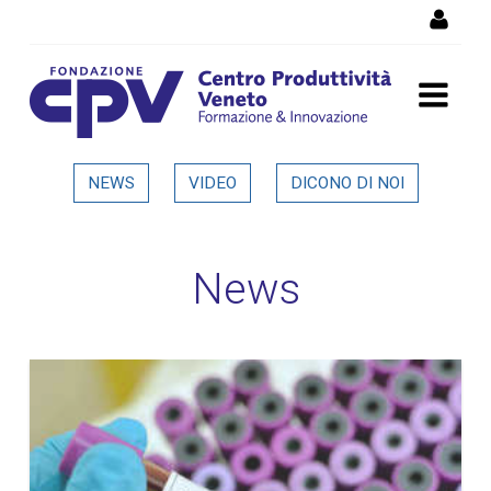
Salta al Contenuto
Dettaglio in evidenza
NEWS
VIDEO
DICONO DI NOI
News