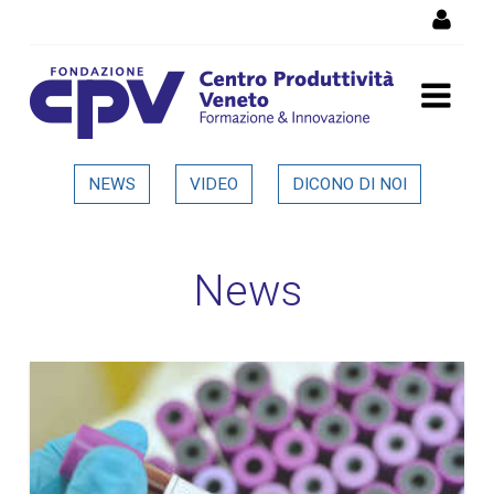
Salta al Contenuto
Dettaglio in evidenza
NEWS
VIDEO
DICONO DI NOI
News