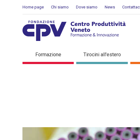
Salta al Contenuto
Home page
Chi siamo
Dove siamo
News
Contattac
Dettaglio in evidenza
Formazione
Tirocini all'estero