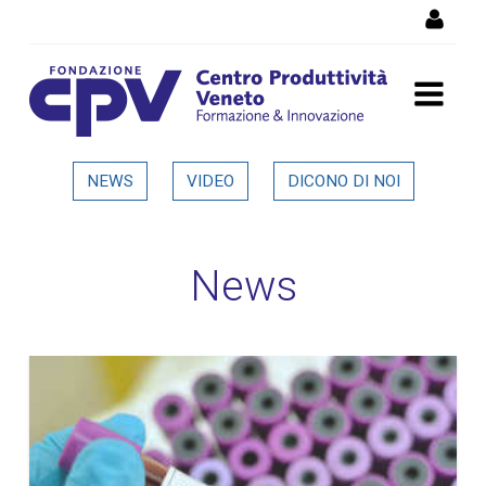
Salta al Contenuto
Dettaglio in evidenza
NEWS
VIDEO
DICONO DI NOI
News