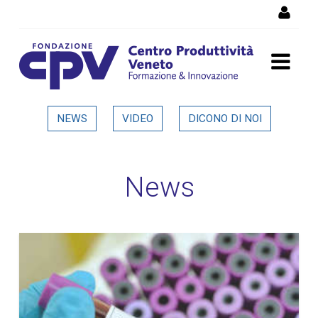
Salta al Contenuto
Dettaglio in evidenza
NEWS
VIDEO
DICONO DI NOI
News