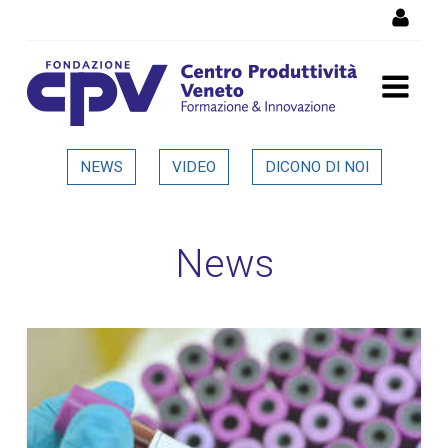
Salta al Contenuto
Dettaglio in evidenza
NEWS
VIDEO
DICONO DI NOI
News