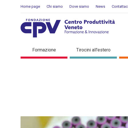
Salta al Contenuto
Home page
Chi siamo
Dove siamo
News
Contattac
Dettaglio in evidenza
Formazione
Tirocini all'estero