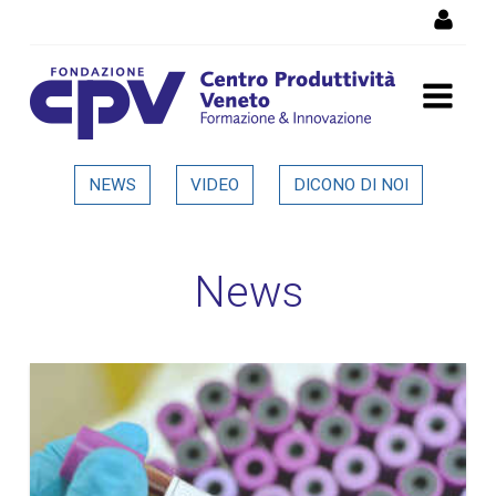
Salta al Contenuto
Dettaglio in evidenza
NEWS
VIDEO
DICONO DI NOI
News