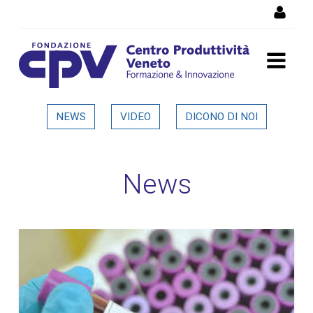
Salta al Contenuto
Dettaglio in evidenza
NEWS
VIDEO
DICONO DI NOI
News