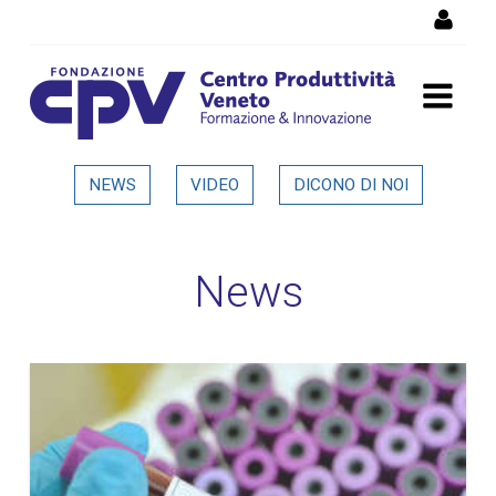
Salta al Contenuto
Dettaglio in evidenza
NEWS
VIDEO
DICONO DI NOI
News