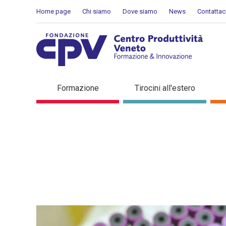
Salta al Contenuto
Home page
Chi siamo
Dove siamo
News
Contattac
Dettaglio in evidenza
Formazione
Tirocini all'estero